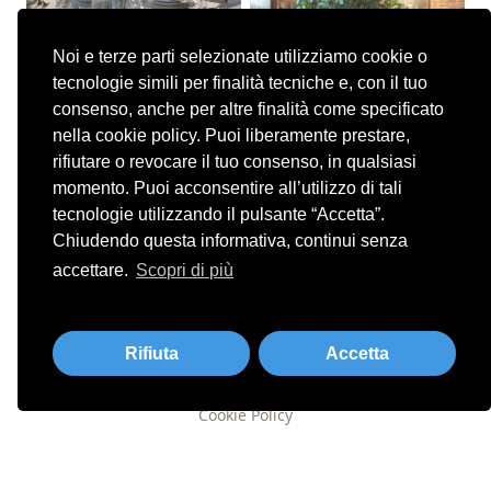
Noi e terze parti selezionate utilizziamo cookie o
tecnologie simili per finalità tecniche e, con il tuo
consenso, anche per altre finalità come specificato
nella cookie policy. Puoi liberamente prestare,
rifiutare o revocare il tuo consenso, in qualsiasi
momento. Puoi acconsentire all’utilizzo di tali
tecnologie utilizzando il pulsante “Accetta”.
Chiudendo questa informativa, continui senza
accettare.
Scopri di più
VILLA CAVRIANI SRL
Strada Provinciale Ostigliese 160 - 46037 Garolda di Roncoferraro (MN)
Telefono 0376 664300 · Fax 0376 750027 · Partita IVA 01526690209 ·
Rifiuta
Accetta
info@villacavriani.it
Cookie Policy
Tailored by
MBE Mantova
&
Logistic Design