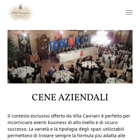
LA VILLA
Esterni
Interni
Ieri / Oggi
MATRIMONIO
Location
Allestimenti
Menù
Giornata degli sposi
CENE AZIENDALI
Cerimonie civili
SERVIZI
Il contesto esclusivo offerto da Villa Cavriani è perfetto per
incorniciare eventi business di alto livello e di sicuro
Eventi
successo. La varietà e la tipologia degli spazi utilizzabili
Cene aziendali
permettono di trovare sempre la formula più adatta alle
Compleanni