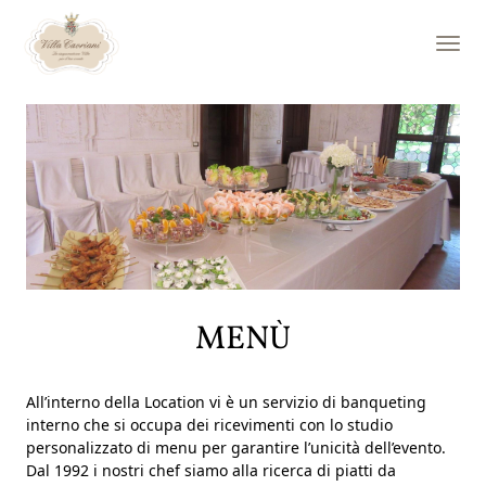
LA VILLA
Esterni
Interni
Ieri / Oggi
MATRIMONIO
Location
Allestimenti
Menù
Giornata degli sposi
MENÙ
Cerimonie civili
SERVIZI
All’interno della Location vi è un servizio di banqueting
interno che si occupa dei ricevimenti con lo studio
Eventi
personalizzato di menu per garantire l’unicità dell’evento.
Cene aziendali
Dal 1992 i nostri chef siamo alla ricerca di piatti da
Compleanni